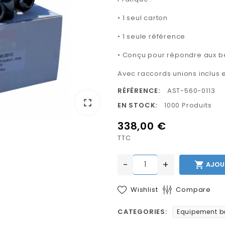
• 1 seul carton
• 1 seule référence
• Conçu pour répondre aux be
Avec raccords unions inclus e
RÉFÉRENCE:
AST-560-0113
fullscreen
EN STOCK:
1000 Produits
338,00 €
TTC
-
+

AJOU
Wishlist
Compare
CATEGORIES:
Equipement b