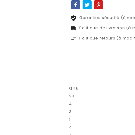
Garanties sécurité (à mo
Politique de livraison (à
Politique retours (à mod
QTE
20
4
3
1
4