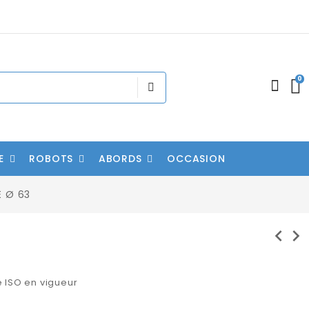
0
E
ROBOTS
ABORDS
OCCASION
E Ø 63
chevron_left
chevron_right
3
 ISO en vigueur