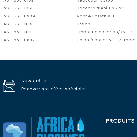
AST-560-0139
Réduction 63/50
AST-560-1051
Raccord fileté 63 x 2”
AST-560-0939
Vanne Easyfit VEE
AST-560-1135
Téflon
AST-560-1131
Embout à coller 63/75 - 2”
AST-560-0897
Union à coller 63 - 2” mâle
Newsletter
Recevez nos offres spéciales
PRODUITS