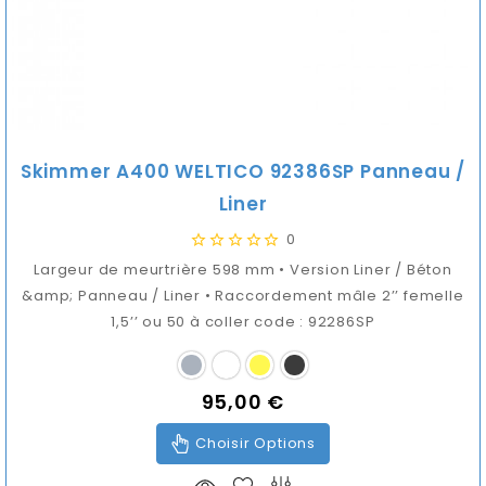
Skimmer A400 WELTICO 92386SP Panneau /
Liner
0
Largeur de meurtrière 598 mm • Version Liner / Béton
&amp; Panneau / Liner • Raccordement mâle 2’’ femelle
1,5’’ ou 50 à coller code : 92286SP
95,00 €
Prix
Choisir Options