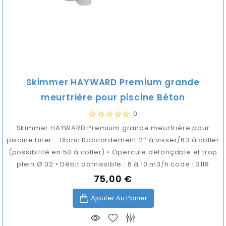
Skimmer HAYWARD Premium grande
meurtrière pour piscine Béton
0
Skimmer HAYWARD Premium grande meurtrière pour
piscine Liner - Blanc Raccordement 2’’ à visser/63 à coller
(possibilité en 50 à coller) • Opercule défonçable et trop
plein Ø 32 • Débit admissible : 6 à 10 m3/h code : 3118
75,00 €
Prix
Ajouter Au Panier