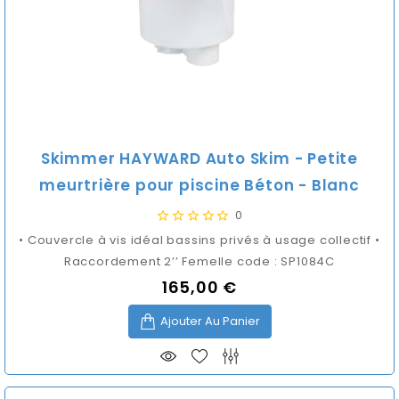
Skimmer HAYWARD Auto Skim - Petite
meurtrière pour piscine Béton - Blanc
0
• Couvercle à vis idéal bassins privés à usage collectif •
Raccordement 2’’ Femelle code : SP1084C
165,00 €
Prix
Ajouter Au Panier