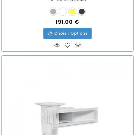
191,00 €
Prix
Choisir Options