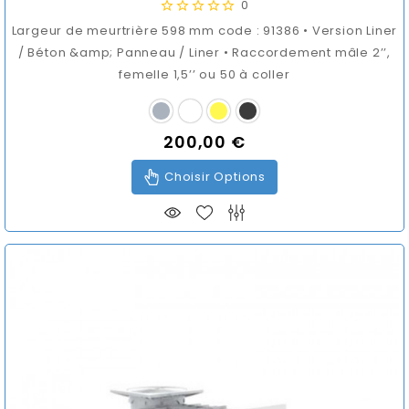
0
Largeur de meurtrière 598 mm code : 91386 • Version Liner
/ Béton &amp; Panneau / Liner • Raccordement mâle 2’’,
femelle 1,5’’ ou 50 à coller
200,00 €
Prix
Choisir Options