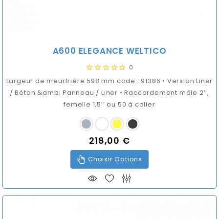
A600 ELEGANCE WELTICO
0
Largeur de meurtrière 598 mm code : 91386 • Version Liner
/ Béton &amp; Panneau / Liner • Raccordement mâle 2’’,
femelle 1,5’’ ou 50 à coller
218,00 €
Prix
Choisir Options