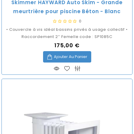
Skimmer HAYWARD Auto Skim - Grande
meurtrière pour piscine Béton - Blanc
0
• Couvercle à vis idéal bassins privés à usage collectif •
Raccordement 2’’ Femelle code : SP1085C
175,00 €
Prix
Ajouter Au Panier