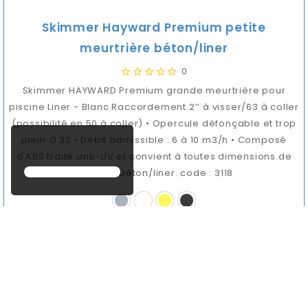
Skimmer Hayward Premium petite
meurtrière béton/liner
0
Skimmer HAYWARD Premium grande meurtrière pour
piscine Liner - Blanc Raccordement 2’’ à visser/63 à coller
(possibilité en 50 à coller) • Opercule défonçable et trop
plein Ø 32 • Débit admissible : 6 à 10 m3/h • Composé
d'ABS traité anti-UV et convient à toutes dimensions de
piscines béton/liner. code : 3118
97,00 €
Prix
Choisir Options