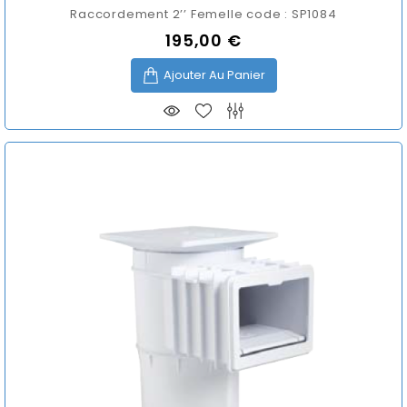
Raccordement 2’’ Femelle code : SP1084
195,00 €
Prix
Ajouter Au Panier