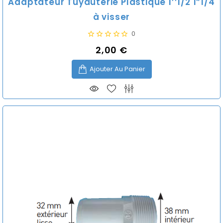
Adaptateur Tuyauterie Plastique 1’’1/2 1”1/4
à visser
0
2,00 €
Prix
Ajouter Au Panier