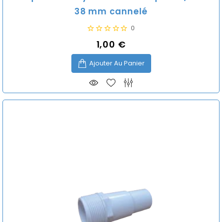
38 mm cannelé
0
1,00 €
Prix
Ajouter Au Panier