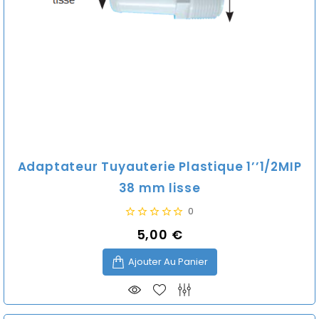
Adaptateur Tuyauterie Plastique 1’’1/2MIP
38 mm lisse
0
5,00 €
Prix
Ajouter Au Panier