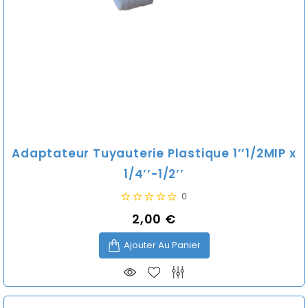
Adaptateur Tuyauterie Plastique 1’’1/2MIP x
1/4’’-1/2’’
0
2,00 €
Prix
Ajouter Au Panier