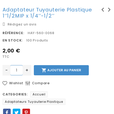
chevron_left
chevron_right
Adaptateur Tuyauterie Plastique
1’’1/2MIP x 1/4’’-1/2’’
Rédigez un avis
RÉFÉRENCE:
HAY-560-0068
EN STOCK:
100 Produits
2,00 €
TTC
-
+

AJOUTER AU PANIER
Wishlist
Compare
CATEGORIES:
Accueil
Adaptateurs Tuyauterie Plastique