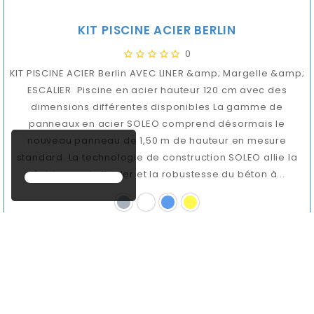
KIT PISCINE ACIER BERLIN
0
KIT PISCINE ACIER Berlin AVEC LINER &amp; Margelle &amp;
ESCALIER Piscine en acier hauteur 120 cm avec des
dimensions différentes disponibles La gamme de
panneaux en acier SOLEO comprend désormais le
nouveau panneau de 1,50 m de hauteur en mesure
standard. La technologie de construction SOLEO allie la
résistance de l’acier et la robustesse du béton à...
8 108,00 €
Prix
Choisir Options