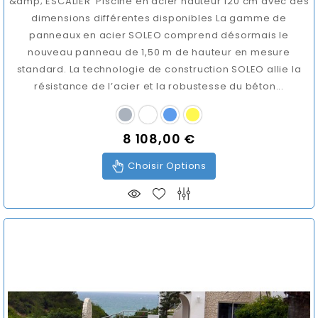
&amp; ESCALIER Piscine en acier hauteur 120 cm avec des
dimensions différentes disponibles La gamme de
panneaux en acier SOLEO comprend désormais le
nouveau panneau de 1,50 m de hauteur en mesure
standard. La technologie de construction SOLEO allie la
résistance de l’acier et la robustesse du béton...
8 108,00 €
Prix
Choisir Options