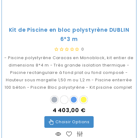
Kit de Piscine en bloc polystyrène DUBLIN
6*3 m
0
- Piscine polystyrène Caracas en Monoblock, kit entier de
dimensions 8*4 m - Très grande isolation thermique -
Piscine rectangulaire à fond plat ou fond composé -
Hauteur sous margelle 1,50 m ou 1,2 m - Piscine enterrée
100 béton - Piscine Bloc polystyrène - Kit piscine complet
4 403,00 €
Prix
Choisir Options