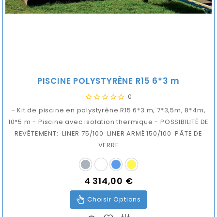
PISCINE POLYSTYRÈNE R15 6*3 m
0
- Kit de piscine en polystyrène R15 6*3 m, 7*3,5m, 8*4m,
10*5 m - Piscine avec isolation thermique - POSSIBILITÉ DE
REVÊTEMENT: LINER 75/100 LINER ARMÉ 150/100 PÂTE DE
VERRE
4 314,00 €
Prix
Choisir Options