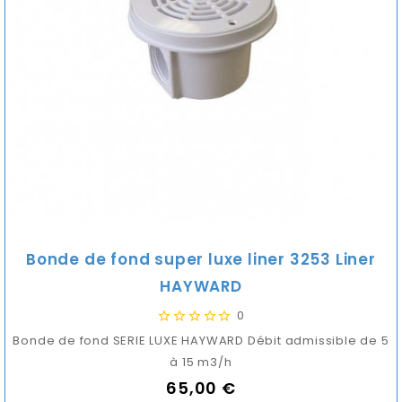
Bonde de fond super luxe liner 3253 Liner
HAYWARD
0
Bonde de fond SERIE LUXE HAYWARD Débit admissible de 5
à 15 m3/h
65,00 €
Prix