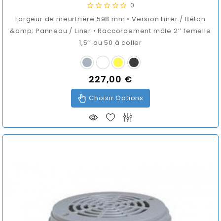
0
Largeur de meurtrière 598 mm • Version Liner / Béton
&amp; Panneau / Liner • Raccordement mâle 2’’ femelle
1,5’’ ou 50 à coller
227,00 €
Prix
Choisir Options