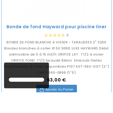
Bonde de fond Hayward pour piscine liner
0
BONDE DE FOND BLANCHE A VISSER - TARAUDEES 2" 3255
Bondes blanches à coller Ø 50 SERIE LUXE HAYWARD Débit
admissible de 5 à 15 m3/h ORIFICE LAT : 1”1/2 à visser
ORIFICE FOND: 1”1/2 taraudé Béton Embouts filetés
mâle/femelle à coller disponibles P107 AST-560-0137 (2’’)
/ AST-560-0899 (1’’5)
63,00 €
Prix
Ajouter Au Panier