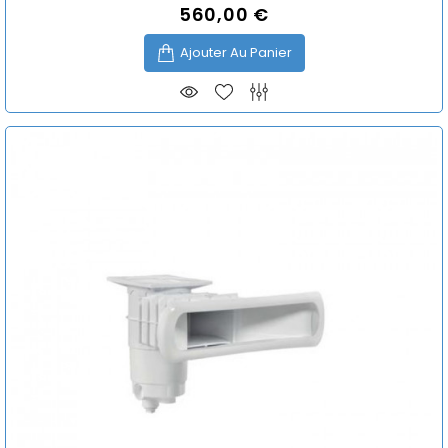
560,00 €
Prix
Ajouter Au Panier