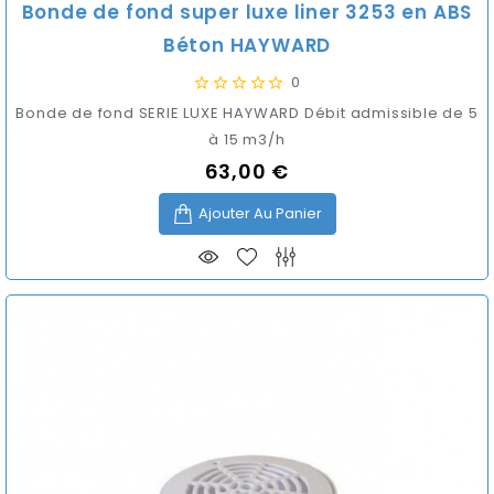
Bonde de fond super luxe liner 3253 en ABS
Béton HAYWARD
0
Bonde de fond SERIE LUXE HAYWARD Débit admissible de 5
à 15 m3/h
63,00 €
Prix
Ajouter Au Panier