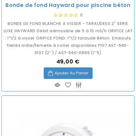
Bonde de fond Hayward pour piscine béton
0
BONDE DE FOND BLANCHE A VISSER - TARAUDEES 2" SERIE
LUXE HAYWARD Débit admissible de 5 à 15 m3/h ORIFICE LAT
: 1”1/2 à visser ORIFICE FOND: 1”1/2 taraudé Béton Embouts
filetés mâle/femelle à coller disponibles P107 AST-560-
0137 (2’’) / AST-560-0899 (1’’5)
49,00 €
Prix
Ajouter Au Panier