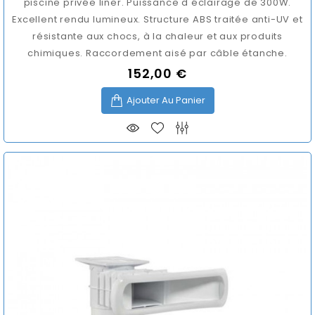
piscine privée liner. Puissance d'éclairage de 300W.
Excellent rendu lumineux. Structure ABS traitée anti-UV et
résistante aux chocs, à la chaleur et aux produits
chimiques. Raccordement aisé par câble étanche.
152,00 €
Prix
Ajouter Au Panier