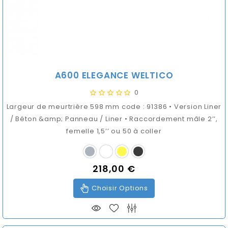
A600 ELEGANCE WELTICO
0
Largeur de meurtrière 598 mm code : 91386 • Version Liner
/ Béton &amp; Panneau / Liner • Raccordement mâle 2’’,
femelle 1,5’’ ou 50 à coller
218,00 €
Prix
Choisir Options