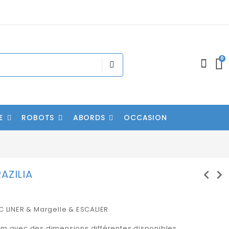
0
E
ROBOTS
ABORDS
OCCASION
chevron_left
chevron_right
AZILIA
EC LINER & Margelle & ESCALIER
 cm avec des dimensions différentes disponibles