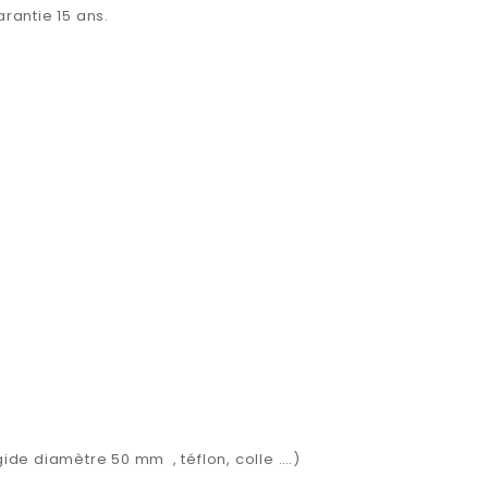
rantie 15 ans.
igide diamètre 50 mm
, téflon, colle ….)