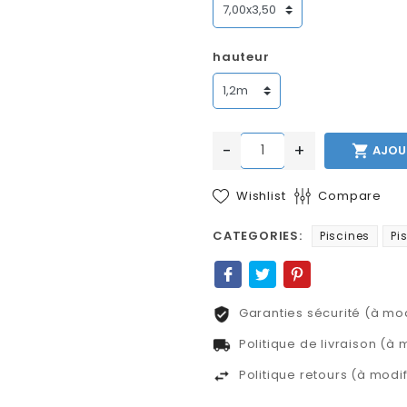
hauteur
-
+

AJOU
Wishlist
Compare
CATEGORIES:
Piscines
Pi
Garanties sécurité (à mo
Politique de livraison (à
Politique retours (à mod