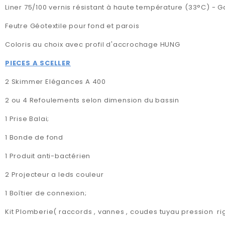
Liner 75/100 vernis résistant à haute température (33°C) - Ga
Feutre Géotextile pour fond et parois
Coloris au choix avec profil d'accrochage HUNG
PIECES A SCELLER
2 Skimmer Elégances A 400
2 ou 4 Refoulements selon dimension du bassin
1 Prise Balai;
1 Bonde de fond
1 Produit anti-bactérien
2 Projecteur a leds couleur
1 Boîtier de connexion;
Kit Plomberie( raccords , vannes , coudes tuyau pression
r