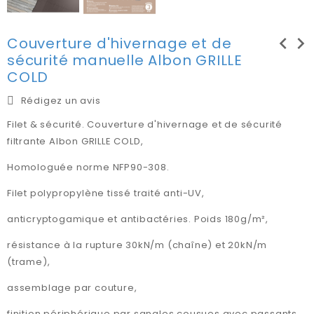
chevron_left
chevron_right
Couverture d'hivernage et de
sécurité manuelle Albon GRILLE
COLD
Rédigez un avis
Filet & sécurité. Couverture d'hivernage et de sécurité
filtrante Albon GRILLE COLD,
Homologuée norme NFP90-308.
Filet polypropylène tissé traité anti-UV,
anticryptogamique et antibactéries. Poids 180g/m²,
résistance à la rupture 30kN/m (chaîne) et 20kN/m
(trame),
assemblage par couture,
finition périphérique par sangles cousues avec passants.